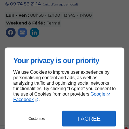
09 74 56 21 14
Lun - Ven :
08h30 - 12h00 | 13h45 - 17h00
Weekend & Férié :
Fermé
Accueil
Your privacy is our priority
Contactez-nous
Mentions légales
We use Cookies to improve user experience by
personalising content and ads, as well as
Plan du site
analyzing traffic and optimizing social networks
functionalities. By clicking "I Agree" you consent to
the use of Cookies from our providers
Google
Facebook
.
Haut de page
I AGREE
Customize